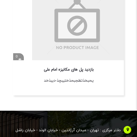
0
بازدید پل های مکانیزه امام علی
یحبخذتظجبحذختیبچذ-دیبذخد
دفتر مرکزی : تهران - میدان آرژانتین - خیابان الوند - خیابان راشل